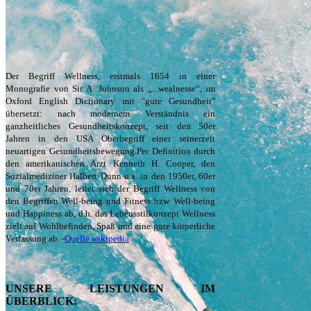
click & scroll
Der Begriff Wellness, erstmals 1654 in einer
Monografie von Sir A. Johnson als „...wealnesse“, im
Oxford English Dictionary mit "gute Gesundheit"
übersetzt: nach modernem Verständnis ein
ganzheitliches Gesundheitskonzept, seit den 50er
Jahren in den USA Oberbegriff einer seinerzeit
neuartigen Gesundheitsbewegung.Per Definition durch
den amerikanischen Arzt Kenneth H. Cooper, den
Sozialmediziner Halbert Dunn u.a. in den 1950er, 60er
und 70er Jahren, leitet sich der Begriff Wellness von
den Begriffen Well-being und Fitness bzw. Well-being
und Happiness ab, d.h. das Lebensstilkonzept Wellness
zielt auf Wohlbefinden, Spaß und eine gute körperliche
Verfassung ab. -
Quelle wikipedia
UNSERE LEISTUNGEN IM
ÜBERBLICK: