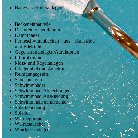
Badewasserfilteranlagen
Beckeneinbauteile
Desinfektionsverfahren
Dampfbäder
Fertigschwimmbecken aus Kunststoff
und Edelstahl
Gegenstromanlagen/Attraktionen
Infrarotkabinen
Mess- und Regelanlagen
Pflegemittel und Zubehör
Reinigungsgeräte
Saunaanlagen
Schwimmbäder
Schwimmbad-Abdeckungen
Schwimmbad-Auskleidung
Schwimmhallenentfeuchter
Solarbeheizung
Solarien
Wärmepumpen
Wärmetauscher
Whirlpoolanlagen