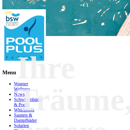
Ihre
Menu
Wagner
Träume
Wellness
News
Schwimmbäder
& Pools
Whirlpools
Saunen &
Dampfbäder
Solarien