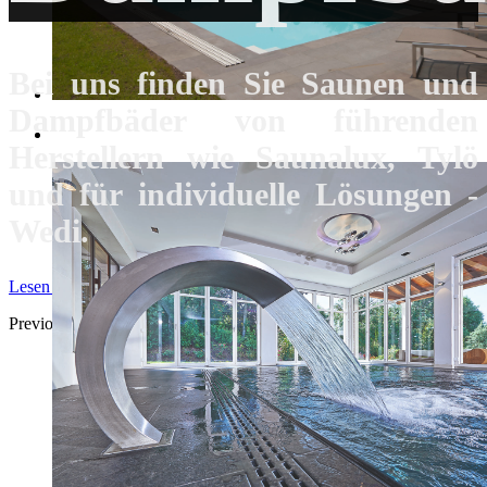
Bei uns finden Sie Saunen und
Dampfbäder von führenden
Herstellern wie Saunalux, Tylö
und für individuelle Lösungen -
Wedi.
Lesen sie mehr
Previous
Next