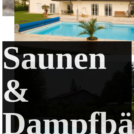
Saunen
&
Dampfbä