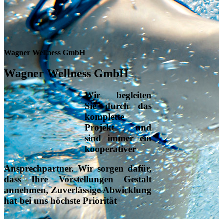
Wagner Wellness GmbH
Wagner Wellness GmbH
Wir begleiten
Sie durch das
komplette
Projekt und
sind immer ein
kooperativer
Ansprechpartner
. Wir sorgen dafür,
dass Ihre Vorstellungen Gestalt
annehmen, Zuverlässige Abwicklung
hat bei uns höchste Priorität