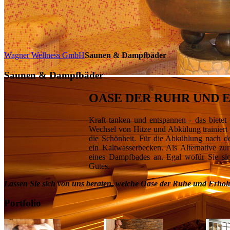
Wagner Wellness GmbH
Saunen & Dampfbäder
Saunen & Dampfbäder
OASE DER RUHR UND
Kraft tanken und entspannen - das biete
Wechsel von Hitze und Abkülung trainiert 
die Schönheit. Für die Abkühlung nach d
ein Kaltwasserbecken. Als Alternative zur
eines Dampfbades an. Egal wofür Sie sic
Gutes.
Lassen Sie sich von uns beraten, welche Oase der Ruhe und Erholun
Portfolio