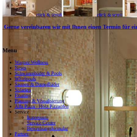
click & scroll
click & scroll
Gerne vereinbaren wir mit Ihnen einen Termin für ei
Menu
Wagner Wellness
News
Schwimmbäder & Pools
Whirlpools
Saunen & Dampfbäder
Solarien
Floating
Planung & Visualisierung
Alfa Pizza - Holz Pizzaöfen
Service
Impressum
Service Center
Bewerbungsformular
Partner