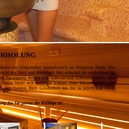
 ERHOLUNG
t Ihnen ein zeitgemäßer Saunabereich im Heigenen Heim. Der
nicht nur Herz und Kreislauf: Wer schwitzt, tut auch etwas für
em Saunagang sorgen z.B. Schwall-und Erlebnisduschen oder
 Sauna bietet sich auch der Einbau einer Infrarotkabine oder
h entscheiden, Ihrer Gesundheit tun Sie in jedem Fall etwas
g für Sie genau die Richtige ist.