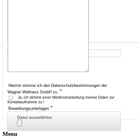
*
Gehalts- / Lohnvorstellung in €
Datenschutz
hier geht's zum Datenschutz
Hiermit stimme ich den Datenschutzbestimmungen der
*
Wagner Wellness GmbH zu.
Ja, ich stimme einer Weiterverarbeitung meiner Daten zur
Kontaktaufnahme zu !
*
Bewerbungsunterlagen
Datei auswählen
Menu