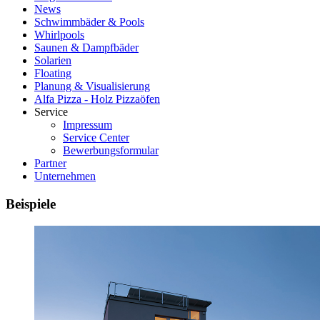
News
Schwimmbäder & Pools
Whirlpools
Saunen & Dampfbäder
Solarien
Floating
Planung & Visualisierung
Alfa Pizza - Holz Pizzaöfen
Service
Impressum
Service Center
Bewerbungsformular
Partner
Unternehmen
Beispiele