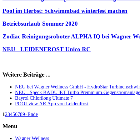
Pool im Herbst: Schwimmbad winterfest machen
Betriebsurlaub Sommer 2020
Zodiac Reinigungsroboter ALPHA IQ bei Wagner W
NEU - LEIDENFROST Unico RC
Weitere Beiträge ...
NEU bei Wagner Wellness GmbH - HydroStar Turbinenschw
NEU - Speck BADUJET Turbo Premmium-Gegenstromanlag
Bayrol Chlorilong Ultimate 7
POOLview AR App von Leidenfrost
1
2
3
4
5
6
7
8
9
»
Ende
Menu
Wagner Wellness