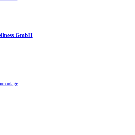
ellness GmbH
immanlage
e