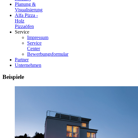
Planung &
Visualisierung
Alfa Pizza -
Holz
Pizzaöfen
Service
Impressum
Service
Center
Bewerbungsformular
Partner
Unternehmen
Beispiele