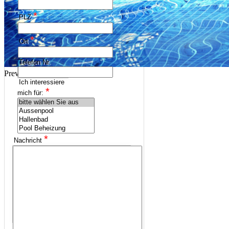
*
PLZ
*
Ort
Telefon Nr.
Previous
Next
Ich interessiere
*
mich für:
*
Nachricht
Datenschutz