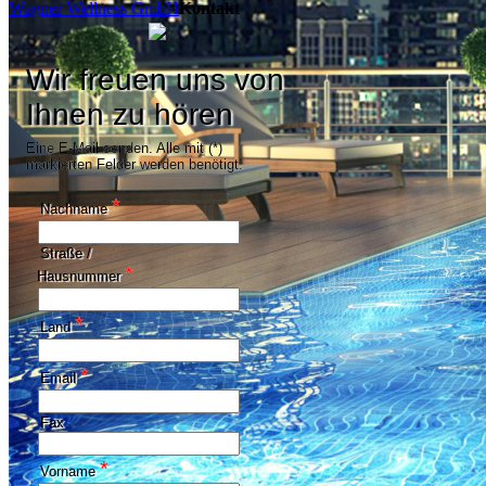
Wagner Wellness GmbH
Kontakt
Wir freuen uns von
Ihnen zu hören
Eine E-Mail senden. Alle mit (*)
markierten Felder werden benötigt.
*
Nachname
Straße /
*
Hausnummer
*
Land
*
Email
Fax
*
Vorname