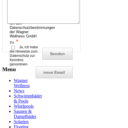
hier geht's zum
Datenschutz
Hiermit stimme
ich den
Datenschutzbestimmungen
der Wagner
Wellness GmbH
*
zu.
Ja, ich habe
die Hinweise zum
Datenschutz zur
Kenntnis
genommen
Menu
Wagner
Wellness
News
Schwimmbäder
& Pools
Whirlpools
Saunen &
Dampfbäder
Solarien
Floating