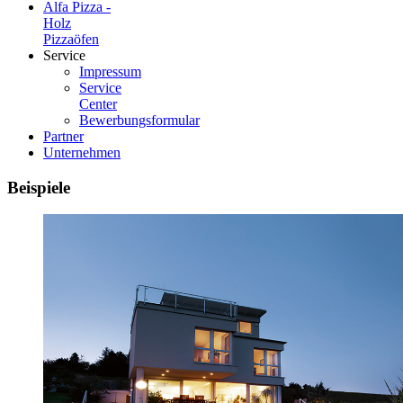
Alfa Pizza -
Holz
Pizzaöfen
Service
Impressum
Service
Center
Bewerbungsformular
Partner
Unternehmen
Beispiele