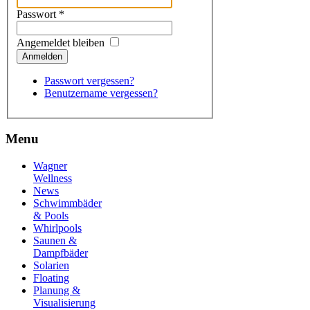
Passwort
*
Angemeldet bleiben
Anmelden
Passwort vergessen?
Benutzername vergessen?
Menu
Wagner
Wellness
News
Schwimmbäder
& Pools
Whirlpools
Saunen &
Dampfbäder
Solarien
Floating
Planung &
Visualisierung