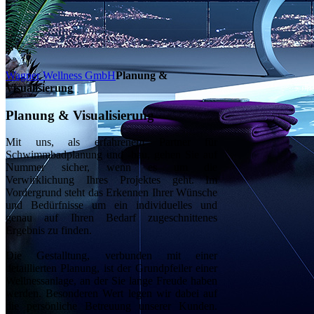
Wagner Wellness GmbH
Planung &
Visualisierung
Planung & Visualisierung
Mit uns, als erfahrenem Partner für
Schwimmbadplanung und -bau, gehen Sie auf
Nummer sicher, wenn es um die
Verwirklichung Ihres Projektes geht. Im
Vordergrund steht das Erkennen Ihrer Wünsche
und Bedürfnisse um ein individuelles und
genau auf Ihren Bedarf zugeschnittenes
Ergebnis zu finden.
Die Gestalltung, verbunden mit einer
detaillierten Planung, ist der Grundpfeiler einer
Wellnessanlage, an der Sie lange Freude haben
werden. Besonderen Wert legen wir dabei auf
die persönliche Betreuung unserer Kunden.