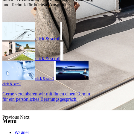
und Technik für höchste Ansprüche.
click & scroll
click & scroll
click & scroll
click & scroll
Gerne vereinbaren wir mit Ihnen einen Termin
für ein persönliches Beratungsgespräch.
Previous
Next
Menu
Wagner