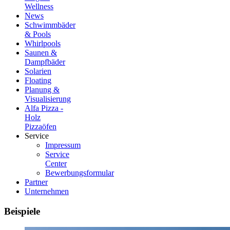
Wellness
News
Schwimmbäder
& Pools
Whirlpools
Saunen &
Dampfbäder
Solarien
Floating
Planung &
Visualisierung
Alfa Pizza -
Holz
Pizzaöfen
Service
Impressum
Service
Center
Bewerbungsformular
Partner
Unternehmen
Beispiele