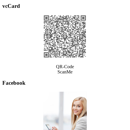
vcCard
QR-Code
ScanMe
Facebook