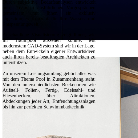
Durch subjektive Bedarfsanalysen entwickelt
unser Team in ausführlichen Vorgesprächen
gemeinsam mit Ihnen ein exklusiv
abgestimmtes Konzept für Ihre Wasser- und
Entspannungswelt.
Anschauliche Visualisierung zeigt Ihnen, wie
Ihr Traumpool aussehen könnte. Mit
modernstem CAD-System sind wir in der Lage,
neben dem Entwickeln eigener Entwurfsideen
auch Ihren bereits beauftragten Architekten zu
unterstützen.
Zu unserem Leistungsumfang gehört alles was
mit dem Thema Pool in Zusammenhang steht:
Von den unterschiedlichsten Beckenarten wie
Aufstell-, Folien-, Fertig-, Edelstahl- und
Fliesenbecken, über Attraktionen,
Abdeckungen jeder Art, Entfeuchtungsanlagen
bis hin zur perfekten Schwimmbadtechnik.