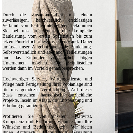
click & scroll
Durch die Zusammenarbeit mit einem
zuverlässigen, handwerklich erstklassigen
Verbund von Partnerunternehmen bekommen
Sie bei uns auf Wunsch eine komplette
Bauleistung, vom ersten Spatenstich bis zum
letzen Pinselstrich alles aus einer Hand. Dabei
umfasst unser Angebot auch die Bauleitung.
Selbstverständlich sind aber auch Teilleistungen
und das Einbinden von örtlich tätigen
Unternemen möglich. Die Schnittstellen
werden dann im Vorfeld genau besprochen.
Hochwertiger Service, Wartungsdienste und
Pflege nach Fertigstellung Ihrer Poolanlage sind
für uns geradezu Verpflichtung. Auf dieser
Basis entstehen harmonisch ganzheitliche
Projekte, Inseln im Alltag, die Entspannung und
Erholung garantieren.
Profitieren Sie von unserer Kreativität,
Kompetenz und Erfahrung, wenn es um Ihre
Wünsche und Bedürfnisse geht. Wir bieten
Ihnen Architektur, Fachplanung, Gestaltung