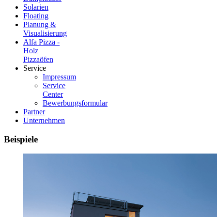
Solarien
Floating
Planung &
Visualisierung
Alfa Pizza -
Holz
Pizzaöfen
Service
Impressum
Service
Center
Bewerbungsformular
Partner
Unternehmen
Beispiele