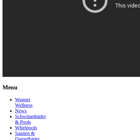
Menu
Wagner
Wellness
News
Schwimmbäder
& Pools
Whirlpools
Saunen &
Dampfbäder