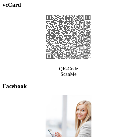
vcCard
QR-Code
ScanMe
Facebook