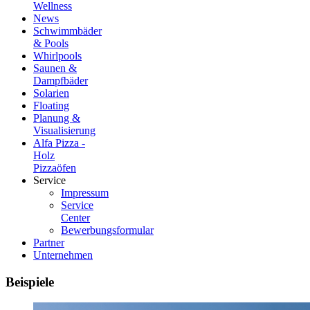
Wellness
News
Schwimmbäder
& Pools
Whirlpools
Saunen &
Dampfbäder
Solarien
Floating
Planung &
Visualisierung
Alfa Pizza -
Holz
Pizzaöfen
Service
Impressum
Service
Center
Bewerbungsformular
Partner
Unternehmen
Beispiele