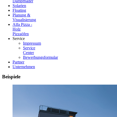
Dampfbäder
Solarien
Floating
Planung &
Visualisierung
Alfa Pizza -
Holz
Pizzaöfen
Service
Impressum
Service
Center
Bewerbungsformular
Partner
Unternehmen
Beispiele