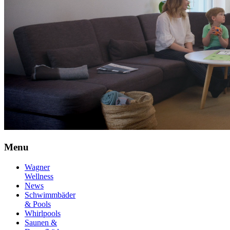
Menu
Wagner
Wellness
News
Schwimmbäder
& Pools
Whirlpools
Saunen &