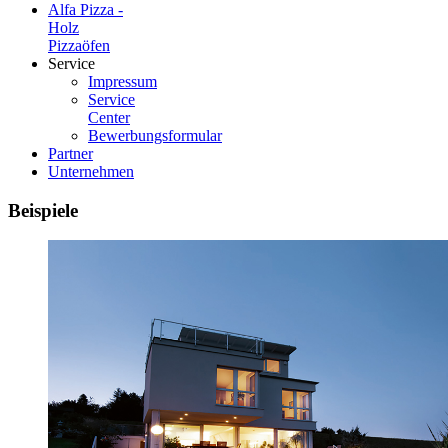
Alfa Pizza -
Holz
Pizzaöfen
Service
Impressum
Service
Center
Bewerbungsformular
Partner
Unternehmen
Beispiele