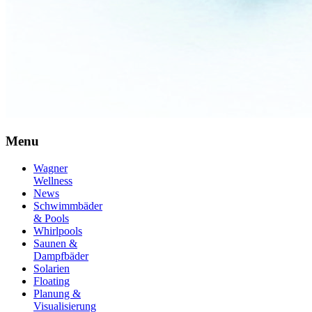
Menu
Wagner
Wellness
News
Schwimmbäder
& Pools
Whirlpools
Saunen &
Dampfbäder
Solarien
Floating
Planung &
Visualisierung