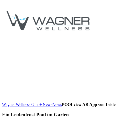
Wagner Wellness GmbH
News
News
POOLview AR App von Leiden
Ein Leidenfrost Pool im Garten