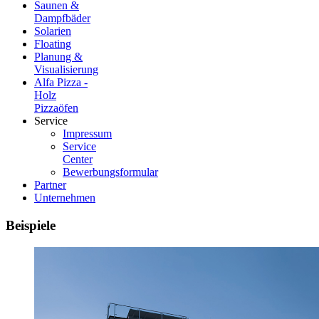
Saunen &
Dampfbäder
Solarien
Floating
Planung &
Visualisierung
Alfa Pizza -
Holz
Pizzaöfen
Service
Impressum
Service
Center
Bewerbungsformular
Partner
Unternehmen
Beispiele