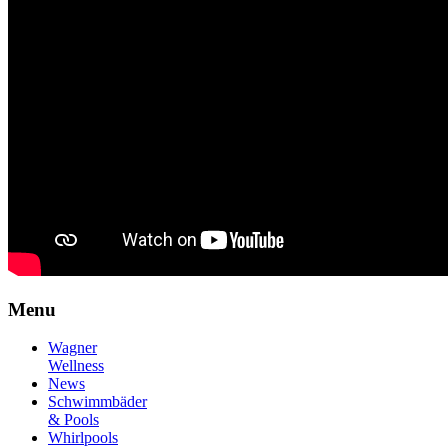
Menu
Wagner
Wellness
News
Schwimmbäder
& Pools
Whirlpools