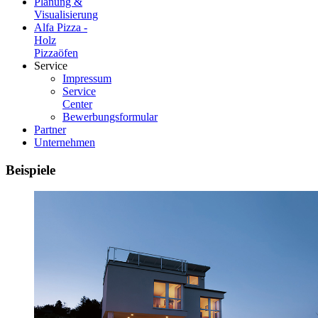
Planung &
Visualisierung
Alfa Pizza -
Holz
Pizzaöfen
Service
Impressum
Service
Center
Bewerbungsformular
Partner
Unternehmen
Beispiele