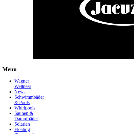
Menu
Wagner
Wellness
News
Schwimmbäder
& Pools
Whirlpools
Saunen &
Dampfbäder
Solarien
Floating