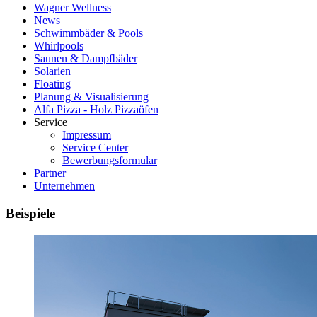
Wagner Wellness
News
Schwimmbäder & Pools
Whirlpools
Saunen & Dampfbäder
Solarien
Floating
Planung & Visualisierung
Alfa Pizza - Holz Pizzaöfen
Service
Impressum
Service Center
Bewerbungsformular
Partner
Unternehmen
Beispiele