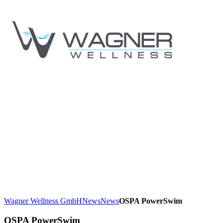
Wagner Wellness GmbH
News
News
OSPA PowerSwim
OSPA PowerSwim