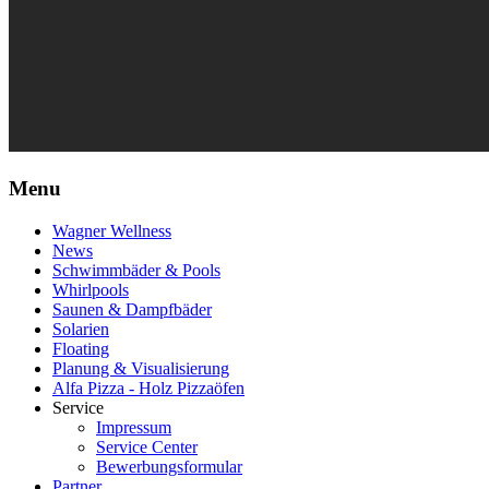
Menu
Wagner Wellness
News
Schwimmbäder & Pools
Whirlpools
Saunen & Dampfbäder
Solarien
Floating
Planung & Visualisierung
Alfa Pizza - Holz Pizzaöfen
Service
Impressum
Service Center
Bewerbungsformular
Partner