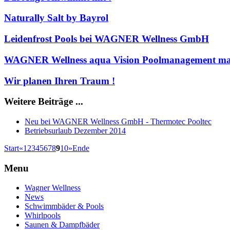
Naturally Salt by Bayrol
Leidenfrost Pools bei WAGNER Wellness GmbH
WAGNER Wellness aqua Vision Poolmanagement ma
Wir planen Ihren Traum !
Weitere Beiträge ...
Neu bei WAGNER Wellness GmbH - Thermotec Pooltec
Betriebsurlaub Dezember 2014
Start
«
1
2
3
4
5
6
7
8
9
10
»
Ende
Menu
Wagner Wellness
News
Schwimmbäder & Pools
Whirlpools
Saunen & Dampfbäder