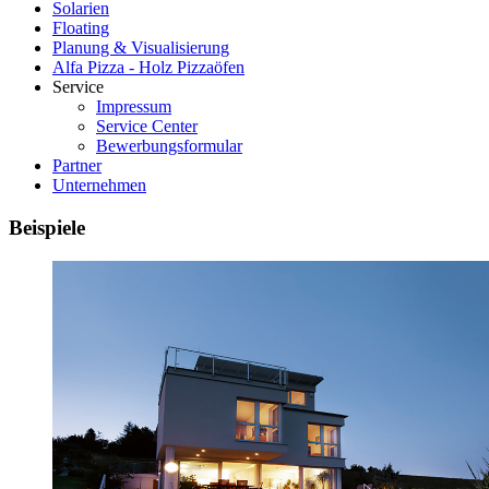
Solarien
Floating
Planung & Visualisierung
Alfa Pizza - Holz Pizzaöfen
Service
Impressum
Service Center
Bewerbungsformular
Partner
Unternehmen
Beispiele