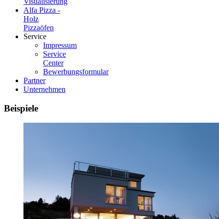
Visualisierung
Alfa Pizza -
Holz
Pizzaöfen
Service
Impressum
Service
Center
Bewerbungsformular
Partner
Unternehmen
Beispiele