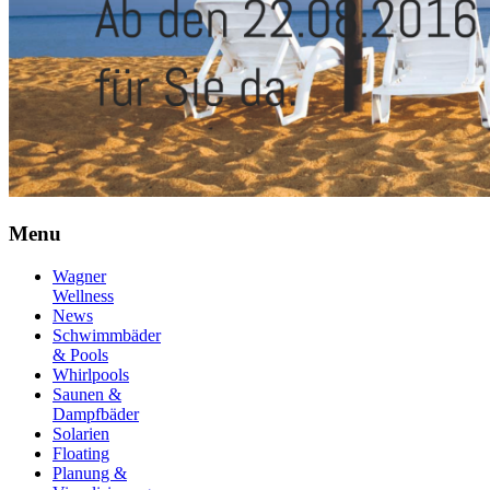
Menu
Wagner
Wellness
News
Schwimmbäder
& Pools
Whirlpools
Saunen &
Dampfbäder
Solarien
Floating
Planung &