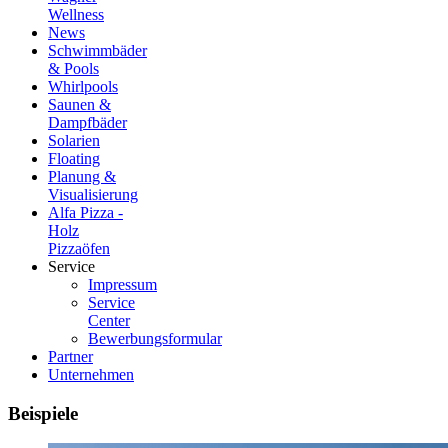
Wellness
News
Schwimmbäder
& Pools
Whirlpools
Saunen &
Dampfbäder
Solarien
Floating
Planung &
Visualisierung
Alfa Pizza -
Holz
Pizzaöfen
Service
Impressum
Service
Center
Bewerbungsformular
Partner
Unternehmen
Beispiele