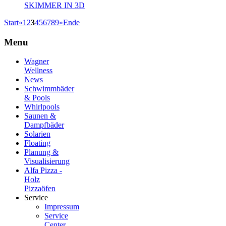
SKIMMER IN 3D
Start
«
1
2
3
4
5
6
7
8
9
»
Ende
Menu
Wagner
Wellness
News
Schwimmbäder
& Pools
Whirlpools
Saunen &
Dampfbäder
Solarien
Floating
Planung &
Visualisierung
Alfa Pizza -
Holz
Pizzaöfen
Service
Impressum
Service
Center