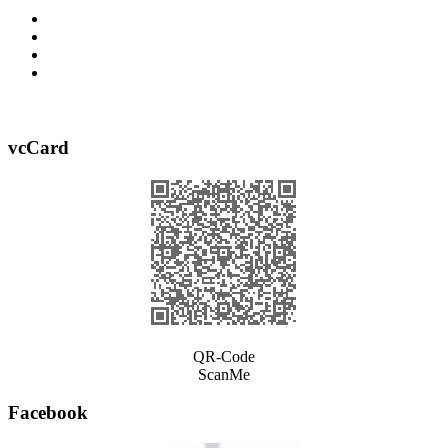
vcCard
QR-Code
ScanMe
Facebook