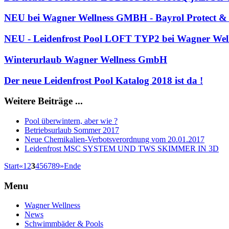
NEU bei Wagner Wellness GMBH - Bayrol Protect &
NEU - Leidenfrost Pool LOFT TYP2 bei Wagner We
Winterurlaub Wagner Wellness GmbH
Der neue Leidenfrost Pool Katalog 2018 ist da !
Weitere Beiträge ...
Pool überwintern, aber wie ?
Betriebsurlaub Sommer 2017
Neue Chemikalien-Verbotsverordnung vom 20.01.2017
Leidenfrost MSC SYSTEM UND TWS SKIMMER IN 3D
Start
«
1
2
3
4
5
6
7
8
9
»
Ende
Menu
Wagner Wellness
News
Schwimmbäder & Pools