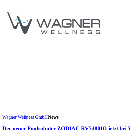
Wagner Wellness GmbH
News
Der neuer Poolroboter ZODIAC RV5480IQ jetzt bei