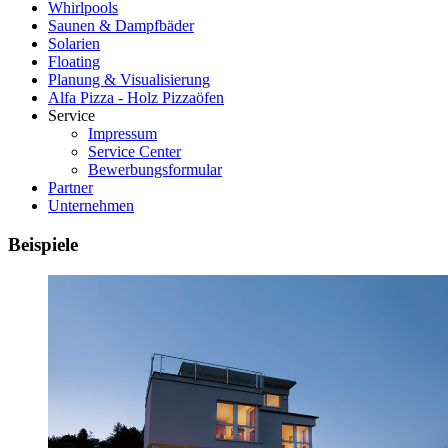
Whirlpools
Saunen & Dampfbäder
Solarien
Floating
Planung & Visualisierung
Alfa Pizza - Holz Pizzaöfen
Service
Impressum
Service Center
Bewerbungsformular
Partner
Unternehmen
Beispiele