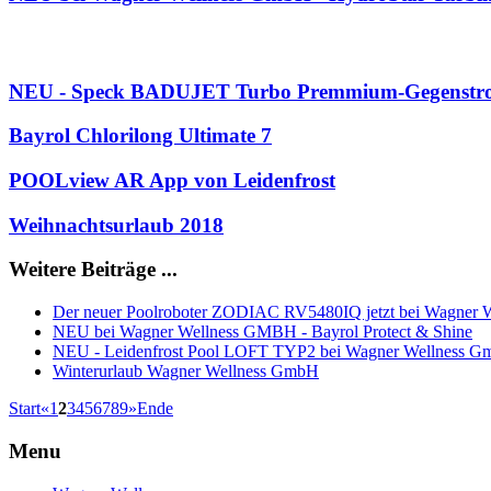
NEU - Speck BADUJET Turbo Premmium-Gegenstr
Bayrol Chlorilong Ultimate 7
POOLview AR App von Leidenfrost
Weihnachtsurlaub 2018
Weitere Beiträge ...
Der neuer Poolroboter ZODIAC RV5480IQ jetzt bei Wagner
NEU bei Wagner Wellness GMBH - Bayrol Protect & Shine
NEU - Leidenfrost Pool LOFT TYP2 bei Wagner Wellness 
Winterurlaub Wagner Wellness GmbH
Start
«
1
2
3
4
5
6
7
8
9
»
Ende
Menu