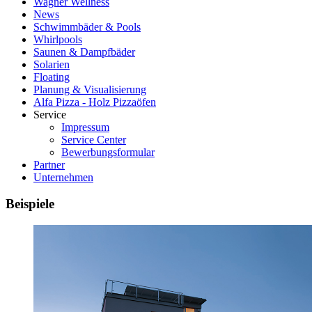
Wagner Wellness
News
Schwimmbäder & Pools
Whirlpools
Saunen & Dampfbäder
Solarien
Floating
Planung & Visualisierung
Alfa Pizza - Holz Pizzaöfen
Service
Impressum
Service Center
Bewerbungsformular
Partner
Unternehmen
Beispiele