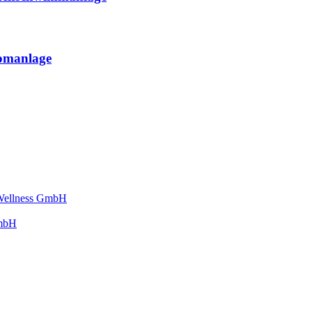
omanlage
 Wellness GmbH
GmbH