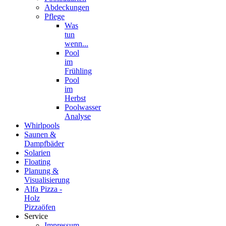
Abdeckungen
Pflege
Was
tun
wenn...
Pool
im
Frühling
Pool
im
Herbst
Poolwasser
Analyse
Whirlpools
Saunen &
Dampfbäder
Solarien
Floating
Planung &
Visualisierung
Alfa Pizza -
Holz
Pizzaöfen
Service
Impressum