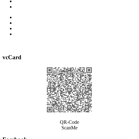
vcCard
QR-Code
ScanMe