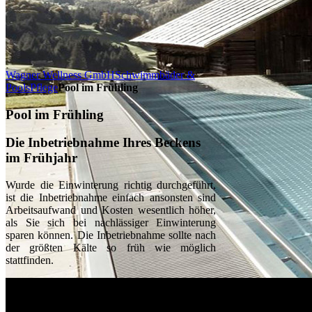
Wagner Wellness GmbH
Schwimmbäder &
Pools
Pflege
Pool im Frühling
Pool im Frühling
Die Inbetriebnahme Ihres Beckens
im Frühjahr
Wurde die Einwinterung richtig durchgeführt,
ist die Inbetriebnahme einfach ansonsten sind
Arbeitsaufwand und Kosten wesentlich höher,
als Sie sich bei nachlässiger Einwinterung
sparen können. Die Inbetriebnahme sollte nach
der größten Kälte so früh wie möglich
stattfinden.