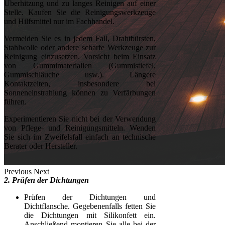
Überhitzung und zu langes Reinigen auf einer
Stelle. Kaufen Sie die Reinigungswerkzeuge
und Hilfsmittel nur im Fachhandel.
Vermeiden Sie es in jedem Fall, Drahtbürsten,
Stahlwolle oder andere scharfe Werkzeuge zur
Reinigung einzusetzen. Vorsicht beim Einsatz
von Gummimaterialien (Gummistiefel,
Gummischläuche usw.). Längere
Kontaktzeiten, insbesondere bei
Sonneneinstrahlung können zu Verfärbungen
führen.
Experimentieren Sie nicht bei der Verwendung
von Pflege- und Reinigungsmitteln. Wenden
Sie sich im Zweifelsfall einfach an technische
Berater oder Hersteller.
Previous
Next
2. Prüfen der Dichtungen
Prüfen der Dichtungen und
Dichtflansche. Gegebenenfalls fetten Sie
die Dichtungen mit Silikonfett ein.
Anschließend montieren Sie alle bei der