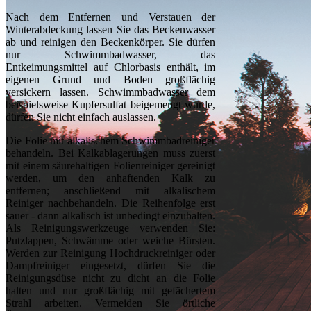
Nach dem Entfernen und Verstauen der
Winterabdeckung lassen Sie das Beckenwasser
ab und reinigen den Beckenkörper. Sie dürfen
nur Schwimmbadwasser, das
Entkeimungsmittel auf Chlorbasis enthält, im
eigenen Grund und Boden großflächig
versickern lassen. Schwimmbadwasser dem
beispielsweise Kupfersulfat beigemengt wurde,
dürfen Sie nicht einfach auslassen.
Die Folie mit alkalischem Schwimmbadreiniger
behandeln. Bei Kalkablagerungen muss zuerst
mit einem säurehaltigen Folienreiniger gereinigt
werden, um den anhaftenden Kalk zu
entfernen; anschließend mit alkalischem
Reiniger nachbehandeln. Die Reihenfolge erst
sauer - dann alkalisch ist unbedingt einzuhalten.
Als Reinigungswerkzeuge verwenden Sie:
Putzlappen, Schwämme oder weiche Bürsten.
Werden zur Reinigung Hochdruckreiniger oder
Dampfreiniger eingesetzt, dürfen Sie die
Reinigungsdüse nicht zu dicht an die Folie
halten und nur großflächig mit gefächertem
Strahl arbeiten. Vermeiden Sie örtliche